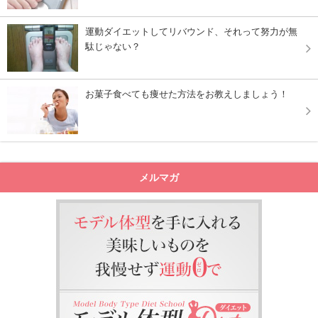
運動ダイエットしてリバウンド、それって努力が無
駄じゃない？
お菓子食べても痩せた方法をお教えしましょう！
メルマガ
モデル体型