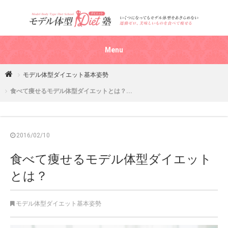
Menu
モデル体型ダイエット基本姿勢
４７歳半年で１０キロ減！標準体重からモデル体型を目指す！モ
デル体型ダイエット塾ができるまで
食べて痩せるモデル体型ダイエットとは？...
専業主婦歴２２年のお金もなくコネもなく英検2級の資格しかない
４９歳が起業したら年収が・・・。
2016/02/10
食べて痩せるモデル体型ダイエット
モデル体型ダイエット基本姿勢
とは？
モデル体型ダイエットの方法
モデル体型ダイエット基本姿勢
受講生のダイエット結果