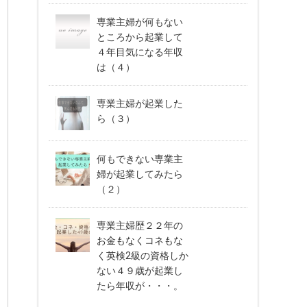
専業主婦が何もない
ところから起業して
４年目気になる年収
は（４）
専業主婦が起業した
ら（３）
何もできない専業主
婦が起業してみたら
（２）
専業主婦歴２２年の
お金もなくコネもな
く英検2級の資格しか
ない４９歳が起業し
たら年収が・・・。