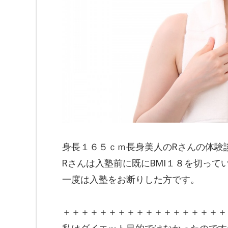
身長１６５ｃｍ長身美人のRさんの体験
Rさんは入塾前に既にBMI１８を切って
一度は入塾をお断りした方です。
＋＋＋＋＋＋＋＋＋＋＋＋＋＋＋＋＋＋