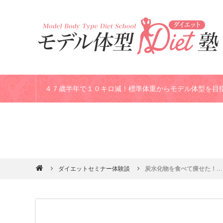
４７歳半年で１０キロ減！標準体重からモデル体型を目
専業主婦歴２２年のお金もなくコネもなく英検2級の資
受講生のダイエット結果
ダイエットセミナー体験談
ダイエットセミナー体験談
炭水化物を食べて痩せた！...