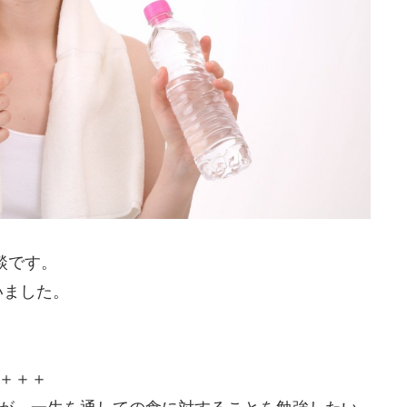
談です。
いました。
＋＋＋