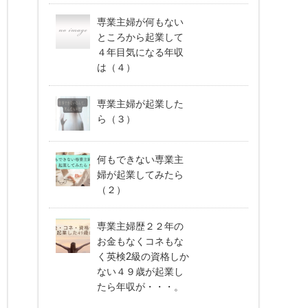
専業主婦が何もない
ところから起業して
４年目気になる年収
は（４）
専業主婦が起業した
ら（３）
何もできない専業主
婦が起業してみたら
（２）
専業主婦歴２２年の
お金もなくコネもな
く英検2級の資格しか
ない４９歳が起業し
たら年収が・・・。